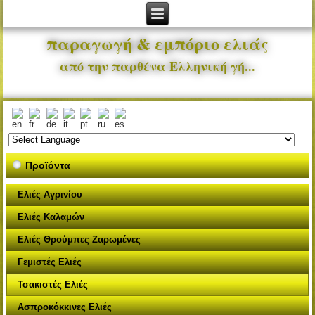
παραγωγή & εμπόριο ελιάς
από την παρθένα Ελληνική γή...
Προϊόντα
Ελιές Αγρινίου
Ελιές Καλαμών
Ελιές Θρούμπες Ζαρωμένες
Γεμιστές Ελιές
Τσακιστές Ελιές
Ασπροκόκκινες Ελιές