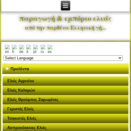
παραγωγή & εμπόριο ελιάς
από την παρθένα Ελληνική γή...
Προϊόντα
Ελιές Αγρινίου
Ελιές Καλαμών
Ελιές Θρούμπες Ζαρωμένες
Γεμιστές Ελιές
Τσακιστές Ελιές
Ασπροκόκκινες Ελιές